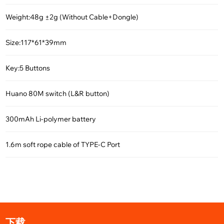
Weight:48g ±2g (Without Cable+Dongle)
Size:117*61*39mm
Key:5 Buttons
Huano 80M switch (L&R button)
300mAh Li-polymer battery
1.6m soft rope cable of TYPE-C Port
下载