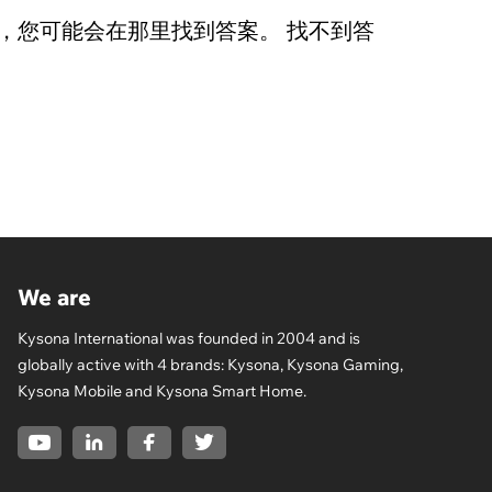
，您可能会在那里找到答案。 找不到答
We are
Kysona International was founded in 2004 and is
globally active with 4 brands: Kysona, Kysona Gaming,
Kysona Mobile and Kysona Smart Home.