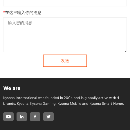
*
在这里输入你的消息
发送
We are
Kysona International was founded in 2004 and is globally active with 4
brands: Kysona, Kysona Gaming, Kysona Mobile and Kysona Smart Home.